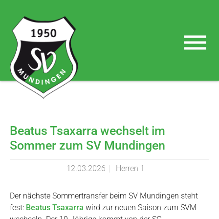
Skip to main navigation
Skip to main content
Skip to page footer
Beatus Tsaxarra wechselt im
Sommer zum SV Mundingen
12.03.2026
Herren 1
Der nächste Sommertransfer beim SV Mundingen steht
fest:
Beatus Tsaxarra
wird zur neuen Saison zum SVM