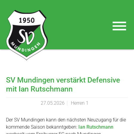
Skip to main navigation
Skip to main content
Skip to page footer
SV Mundingen verstärkt Defensive
mit Ian Rutschmann
27.05.2026
Herren 1
Der SV Mundingen kann den nächsten Neuzugang für die
kommende Saison bekanntgeben:
Ian Rutschmann